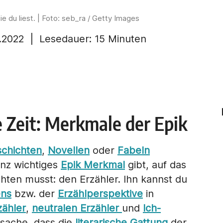
ie du liest. | Foto: seb_ra / Getty Images
.2022
| Lesedauer:
15 Minuten
e Zeit: Merkmale der Epik
schichten
,
Novellen
oder
Fabeln
anz wichtiges
Epik Merkmal
gibt, auf das
hten musst: den Erzähler. Ihn kannst du
ens
bzw. der
Erzählperspektive
in
zähler
,
neutralen Erzähler
und
Ich-
sache, dass die
literarische Gattung
der