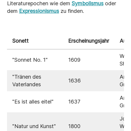
Literaturepochen wie dem
Symbolismus
oder
dem
Expressionismus
zu finden.
Sonett
Erscheinungsjahr
Auto
Will
"Sonnet No. 1"
1609
Shak
"Tränen des
And
1636
Vaterlandes
Gryp
And
"Es ist alles eitel"
1637
Gryp
Joh
"Natur und Kunst"
1800
Wol