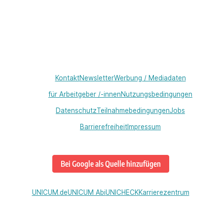
Kontakt
Newsletter
Werbung / Mediadaten
für Arbeitgeber /-innen
Nutzungsbedingungen
Datenschutz
Teilnahmebedingungen
Jobs
Barrierefreiheit
Impressum
Bei Google als Quelle hinzufügen
UNICUM.de
UNICUM Abi
UNICHECK
Karrierezentrum